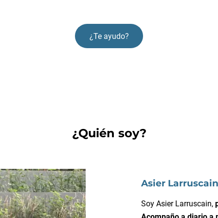
¿Te ayudo?
¿Quién soy?
Asier Larruscai
Soy Asier Larruscain,
Acompaño a diario a 