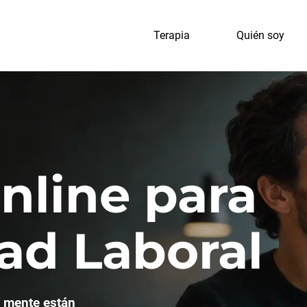
Terapia
Quién soy
nline para
ad Laboral
 mente están