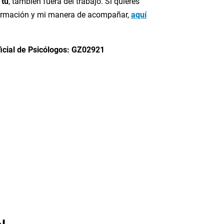
 tú
, también fuera del trabajo. Si quieres
ormación y mi manera de acompañar,
aquí
icial de Psicólogos: GZ02921