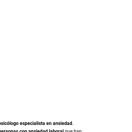
n
psicólogo especialista en ansiedad
.
personas con ansiedad laboral
que han