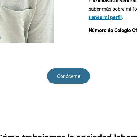
que
vuelvas a sentirte
saber más sobre mi f
tienes mi perfil
.
Número de Colegio Of
Conóceme