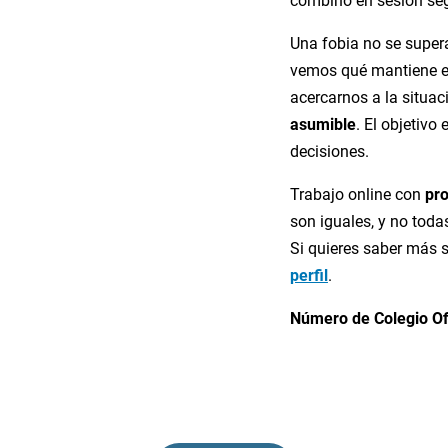
combino en sesión seg
Una fobia no se supera
vemos qué mantiene e
acercarnos a la situa
asumible
. El objetivo
decisiones.
Trabajo online con
pr
son iguales, y no tod
Si quieres saber más 
perfil
.
Número de Colegio Of