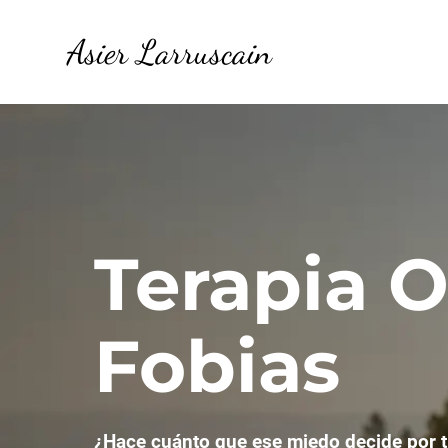
Asier Larruscain
Terapia O
Fobias
¿Hace cuánto que ese miedo decide por t