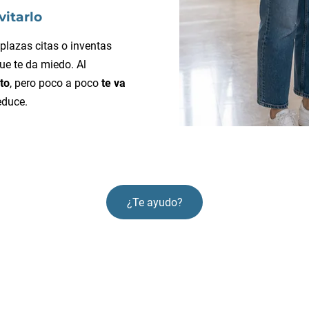
vitarlo
plazas citas o inventas
ue te da miedo. Al
to
, pero poco a poco
te va
educe.
¿Te ayudo?