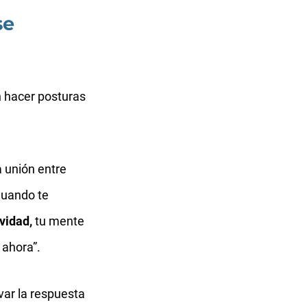
se
n hacer posturas
.
 unión entre
 Cuando te
vidad,
tu mente
 ahora”.
var la respuesta