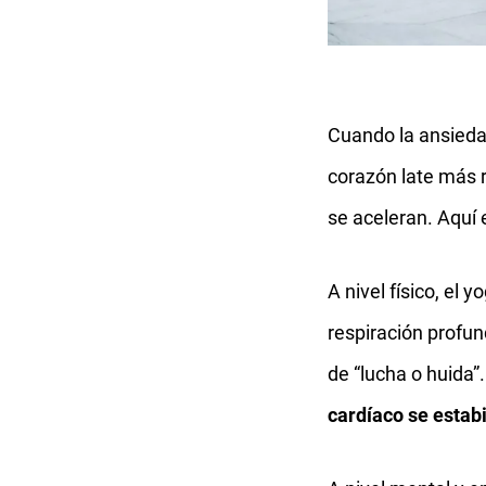
Cuando la ansiedad
corazón late más r
se aceleran. Aquí 
A nivel físico, el 
respiración profu
de “lucha o huida”
cardíaco se estabi