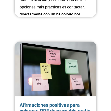
opciones más prácticas es contactar
directamente con un
psicólogo por
WhatsApp.
Esta forma de comunicación
elimina barreras: no necesitas
desplazarte, puedes resolver tus dudas
en minutos y concertar una sesión de
terapia online con rapidez.
Afirmaciones positivas para
colorear: PDF descargable gratis